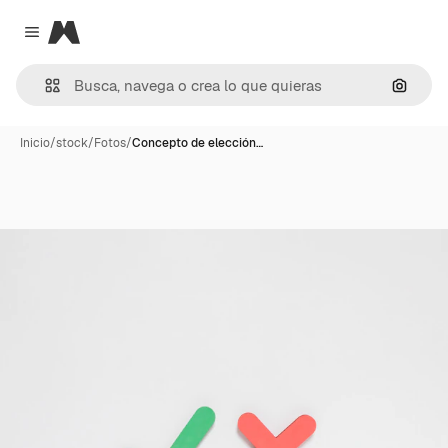
Magnific
Close menu
Buscar
Inicio
/
stock
/
Fotos
/
Concepto de elección…