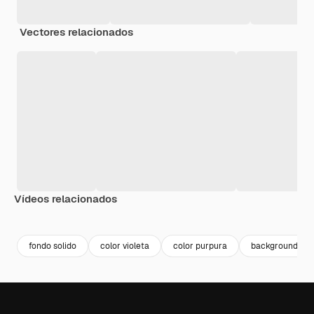
Vectores relacionados
Vídeos relacionados
Premium
Premium
Premium
Premium
fondo solido
color violeta
color purpura
background viol