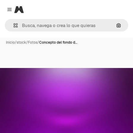
Magnific
Close menu
Buscar
Inicio
/
stock
/
Fotos
/
Concepto del fondo d…