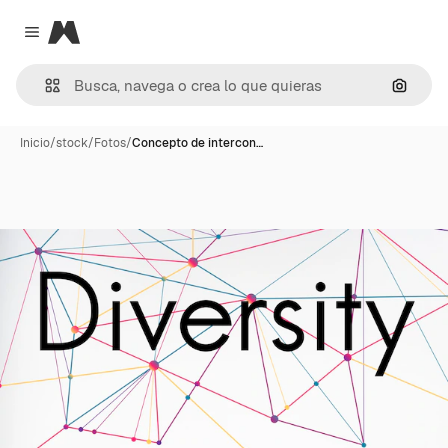
Magnific
Close menu
Buscar
Inicio
/
stock
/
Fotos
/
Concepto de intercon…