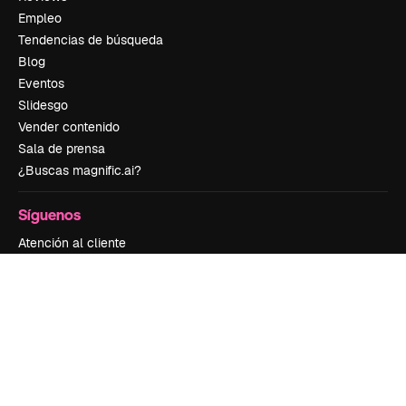
Empleo
Tendencias de búsqueda
Blog
Eventos
Slidesgo
Vender contenido
Sala de prensa
¿Buscas magnific.ai?
Síguenos
Atención al cliente
Instagram
YouTube
LinkedIn
TikTok
Discord
X
Reddit