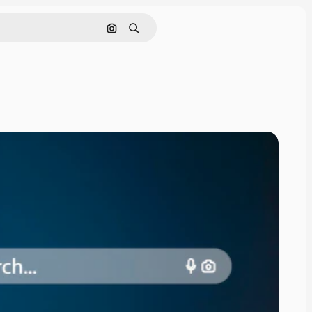
Buscar por imagen
Buscar