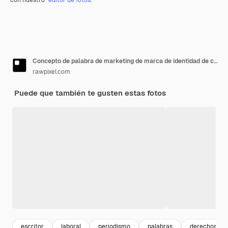
Concepto de palabra de marketing de marca de identidad de copyright
rawpixel.com
Puede que también te gusten estas fotos
escritor
laboral
periodismo
palabras
derechos lab