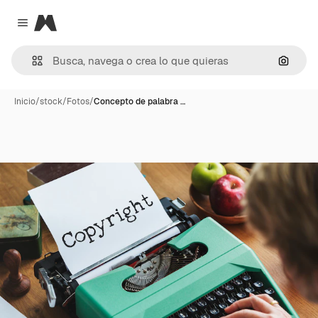
Magnific
Close menu
Buscar
Inicio
/
stock
/
Fotos
/
Concepto de palabra …