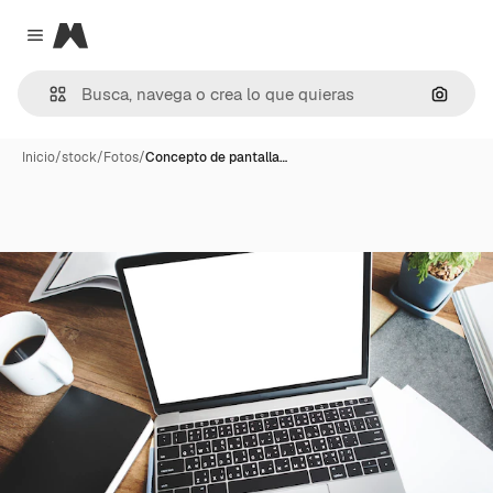
Magnific
Close menu
Buscar
Inicio
/
stock
/
Fotos
/
Concepto de pantalla…