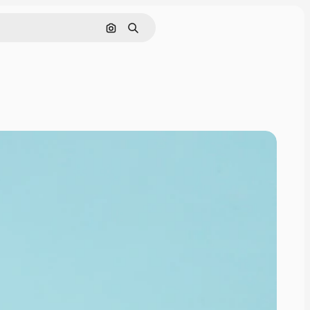
Buscar por imagen
Buscar