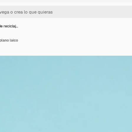
e reciclaj…
plano laico