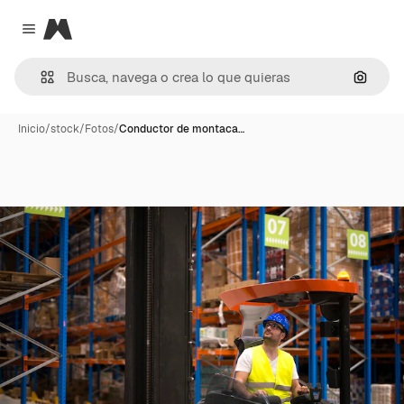
Magnific
Close menu
Buscar
Inicio
/
stock
/
Fotos
/
Conductor de montaca…