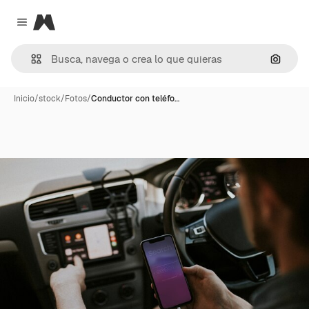
Magnific
Close menu
Buscar
Inicio
/
stock
/
Fotos
/
Conductor con teléfo…