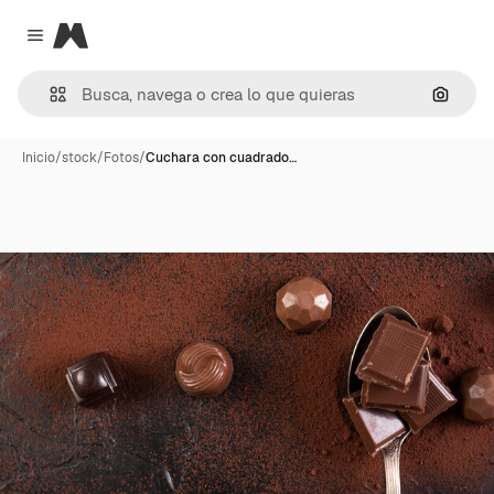
Magnific
Close menu
Buscar
Inicio
/
stock
/
Fotos
/
Cuchara con cuadrado…