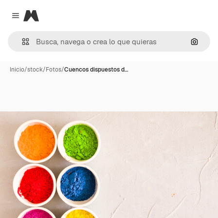
Magnific
Close menu
Buscar
Inicio
/
stock
/
Fotos
/
Cuencos dispuestos d…