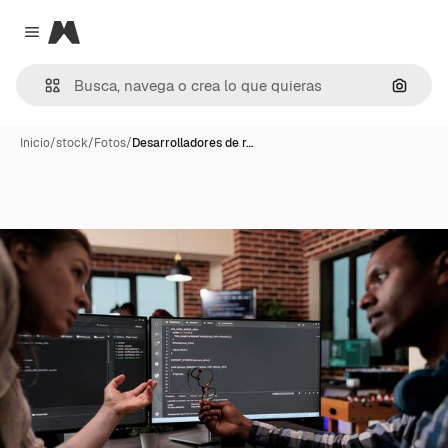
Magnific
Close menu
Buscar
Inicio
/
stock
/
Fotos
/
Desarrolladores de r…