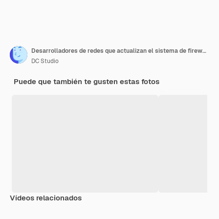
Desarrolladores de redes que actualizan el sistema de firewall a través del procesamiento de información utilizando múltiples capas de seguridad. Programadores de la empresa parados cerca del escritorio con varios monitores encima.
DC Studio
Puede que también te gusten estas fotos
Vídeos relacionados
Premium
Premium
Generado por IA
Premium
Premium
Generado p