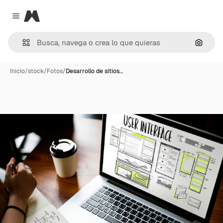
Magnific
Close menu
Buscar
Inicio
/
stock
/
Fotos
/
Desarrollo de sitios…