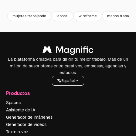
Premium
Premium
Premium
Premium
mujeres trabajando
laboral
wireframe
manos trabajan
La plataforma creativa para dirigir tu mejor trabajo. Más de un
millón de suscriptores entre creativos, empresas, agencias y
estudios.
Español
Productos
Spaces
Asistente de IA
Generador de imágenes
Generador de vídeos
Texto a voz