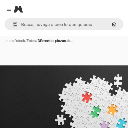
Magnific
Close menu
Buscar
Inicio
/
stock
/
Fotos
/
Diferentes piezas de…