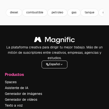
Premium
Premium
Premium
Premium
diesel
combustible
petroleo
gas
tanque
mot
La plataforma creativa para dirigir tu mejor trabajo. Más de un
millón de suscriptores entre creativos, empresas, agencias y
estudios.
Español
Productos
Spaces
Asistente de IA
Generador de imágenes
Generador de vídeos
Texto a voz