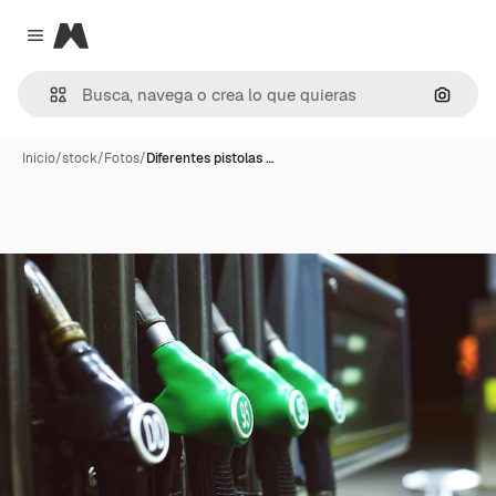
Magnific
Close menu
Buscar
Inicio
/
stock
/
Fotos
/
Diferentes pistolas …