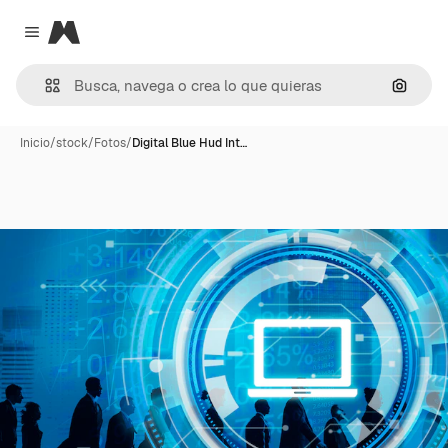
Magnific
Close menu
Buscar
Inicio
/
stock
/
Fotos
/
Digital Blue Hud Int…