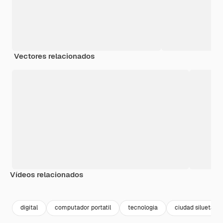
Vectores relacionados
Vídeos relacionados
Premium
Premium
Generado por IA
Premium
Premium
Generado p
digital
computador portatil
tecnologia
ciudad silueta