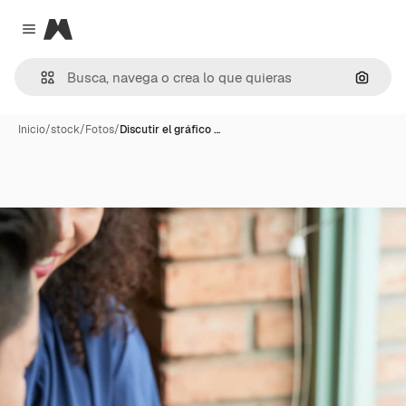
Magnific
Close menu
Buscar
Inicio
/
stock
/
Fotos
/
Discutir el gráfico …