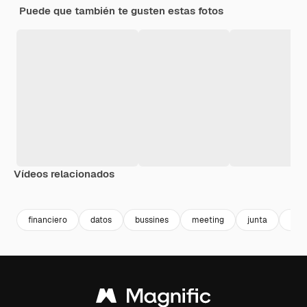
Puede que también te gusten estas fotos
Vídeos relacionados
Premium
Premium
Premium
Premium
financiero
datos
bussines
meeting
junta
inf