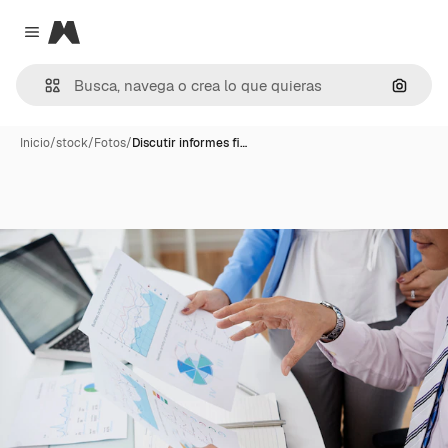
Magnific
Close menu
Buscar
Inicio
/
stock
/
Fotos
/
Discutir informes fi…