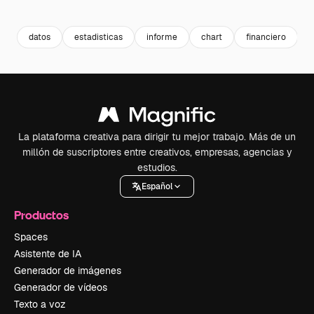
Premium
Premium
Premium
Premium
Generado p
datos
estadisticas
informe
chart
financiero
c
La plataforma creativa para dirigir tu mejor trabajo. Más de un
millón de suscriptores entre creativos, empresas, agencias y
estudios.
Español
Productos
Spaces
Asistente de IA
Generador de imágenes
Generador de vídeos
Texto a voz