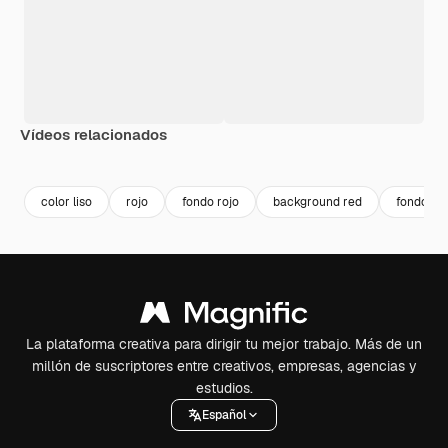
Vídeos relacionados
Premium
Premium
Premium
Premium
color liso
rojo
fondo rojo
background red
fondo pa
La plataforma creativa para dirigir tu mejor trabajo. Más de un
millón de suscriptores entre creativos, empresas, agencias y
estudios.
Español