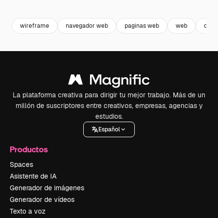
Premium
Premium
Premium
Premium
wireframe
navegador web
paginas web
web
css
La plataforma creativa para dirigir tu mejor trabajo. Más de un
millón de suscriptores entre creativos, empresas, agencias y
estudios.
Español
Productos
Spaces
Asistente de IA
Generador de imágenes
Generador de vídeos
Texto a voz