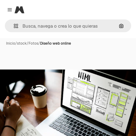
Magnific
Close menu
Buscar
Inicio
/
stock
/
Fotos
/
Diseño web online