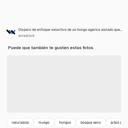
Disparo de enfoque selectivo de un hongo agárico aislado que crece en el suelo borroso con hojas secas
wirestock
Puede que también te gusten estas fotos
naturaleza
musgo
hongos
bosque seco
arbol crec