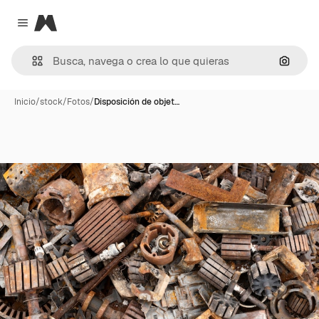
Magnific
Close menu
Buscar
Inicio
/
stock
/
Fotos
/
Disposición de objet…