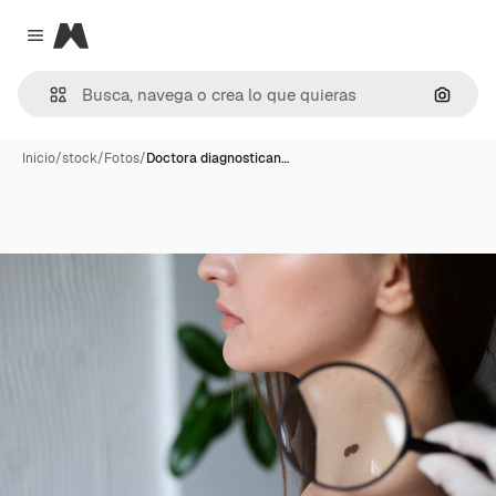
Magnific
Close menu
Buscar
Inicio
/
stock
/
Fotos
/
Doctora diagnostican…