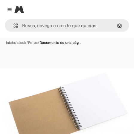
Magnific
Close menu
Buscar
Inicio
/
stock
/
Fotos
/
Documento de una pág…