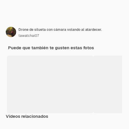
Drone de silueta con cámara volando al atardecer.
tawatchai07
Puede que también te gusten estas fotos
Vídeos relacionados
Premium
Premium
Generado por IA
Premium
Premium