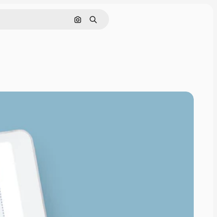
Buscar por imagen
Buscar