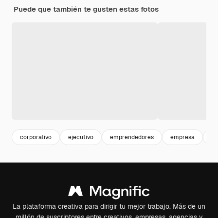
Puede que también te gusten estas fotos
corporativo
ejecutivo
emprendedores
empresa
pr
La plataforma creativa para dirigir tu mejor trabajo. Más de un
millón de suscriptores entre creativos, empresas, agencias y