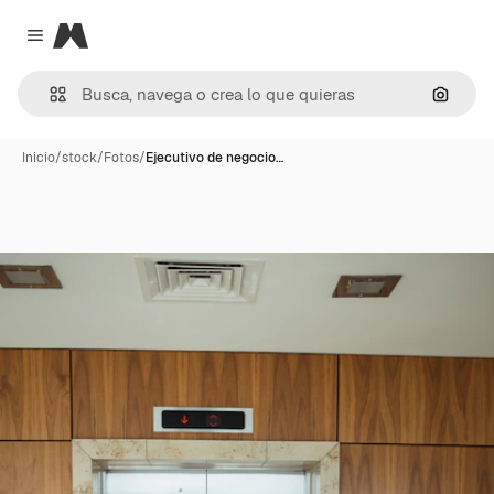
Magnific
Close menu
Buscar
Inicio
/
stock
/
Fotos
/
Ejecutivo de negocio…