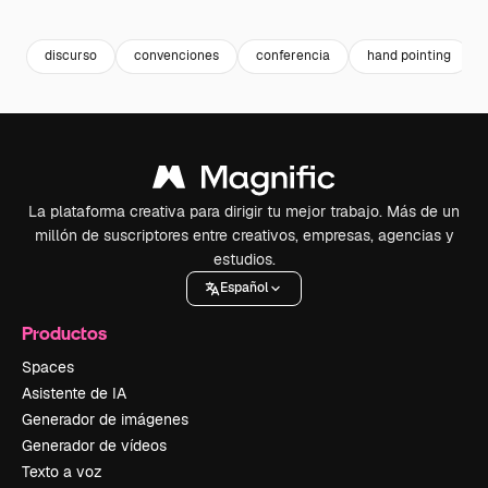
Premium
Premium
Generado por IA
Premium
Premium
discurso
convenciones
conferencia
hand pointing
La plataforma creativa para dirigir tu mejor trabajo. Más de un
millón de suscriptores entre creativos, empresas, agencias y
estudios.
Español
Productos
Spaces
Asistente de IA
Generador de imágenes
Generador de vídeos
Texto a voz