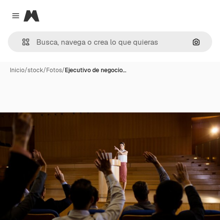
Magnific
Close menu
Buscar
Inicio
/
stock
/
Fotos
/
Ejecutivo de negocio…