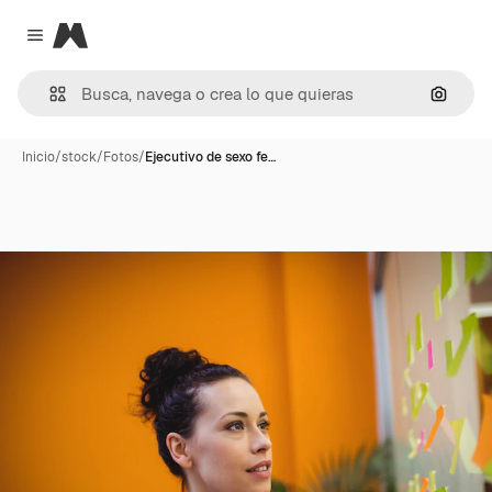
Magnific
Close menu
Buscar
Inicio
/
stock
/
Fotos
/
Ejecutivo de sexo fe…