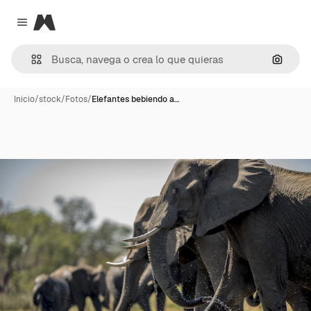
Magnific
Close menu
Buscar
Inicio
/
stock
/
Fotos
/
Elefantes bebiendo a…