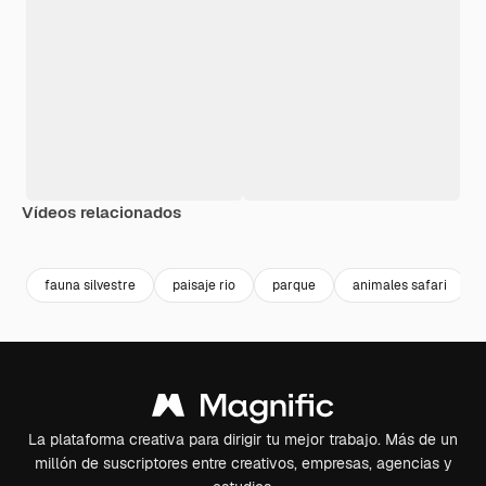
Vídeos relacionados
Premium
Premium
Generado por IA
Premium
Premium
Generado p
fauna silvestre
paisaje rio
parque
animales safari
La plataforma creativa para dirigir tu mejor trabajo. Más de un
millón de suscriptores entre creativos, empresas, agencias y