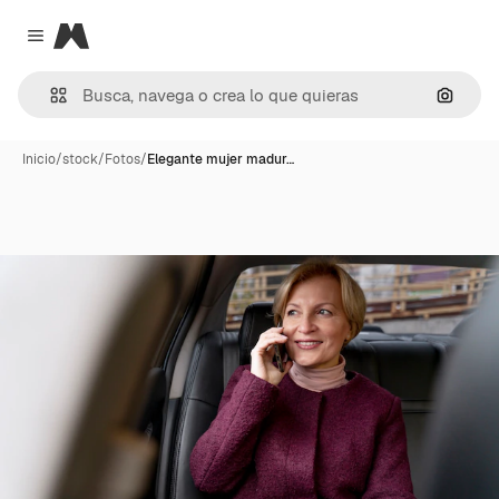
Magnific
Close menu
Buscar
Inicio
/
stock
/
Fotos
/
Elegante mujer madur…