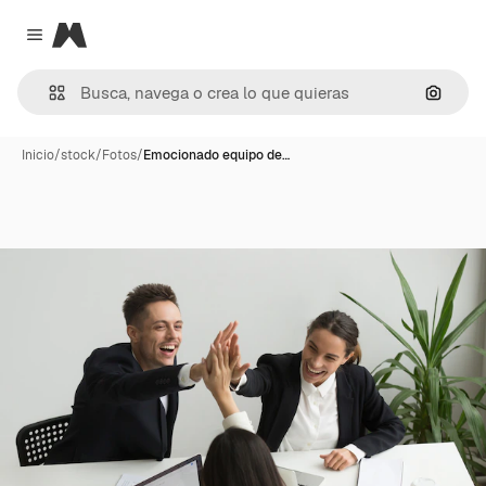
Magnific
Close menu
Buscar
Inicio
/
stock
/
Fotos
/
Emocionado equipo de…