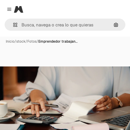
Magnific
Close menu
Buscar
Inicio
/
stock
/
Fotos
/
Emprendedor trabajan…