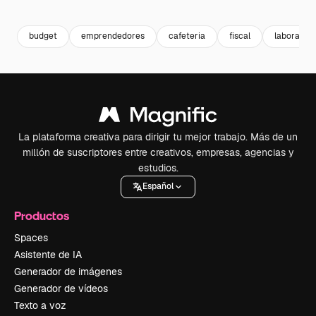
Premium
Premium
Generado por IA
Premium
Premium
budget
emprendedores
cafeteria
fiscal
laboral
La plataforma creativa para dirigir tu mejor trabajo. Más de un
millón de suscriptores entre creativos, empresas, agencias y
estudios.
Español
Productos
Spaces
Asistente de IA
Generador de imágenes
Generador de vídeos
Texto a voz