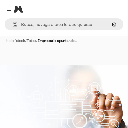
Magnific
Close menu
Buscar
Inicio
/
stock
/
Fotos
/
Empresario apuntando…