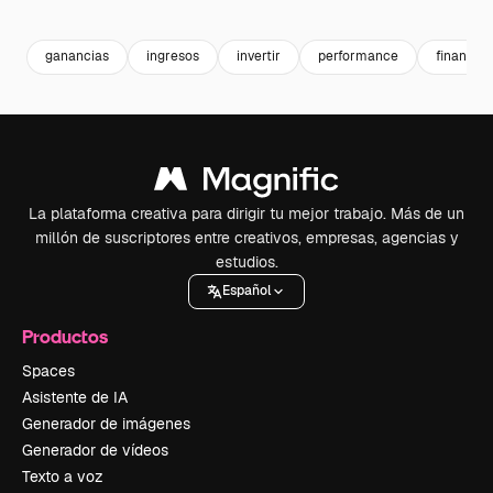
Premium
Premium
Premium
Premium
ganancias
ingresos
invertir
performance
financier
La plataforma creativa para dirigir tu mejor trabajo. Más de un
millón de suscriptores entre creativos, empresas, agencias y
estudios.
Español
Productos
Spaces
Asistente de IA
Generador de imágenes
Generador de vídeos
Texto a voz