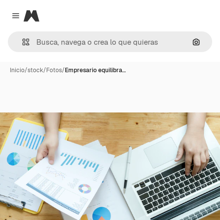
Magnific
Close menu
Buscar
Inicio
/
stock
/
Fotos
/
Empresario equilibra…