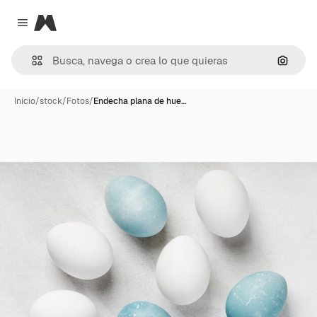
Magnific
Close menu
Buscar
Inicio
/
stock
/
Fotos
/
Endecha plana de hue…