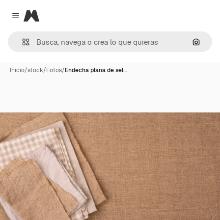
Magnific
Close menu
Buscar
Inicio
/
stock
/
Fotos
/
Endecha plana de sel…