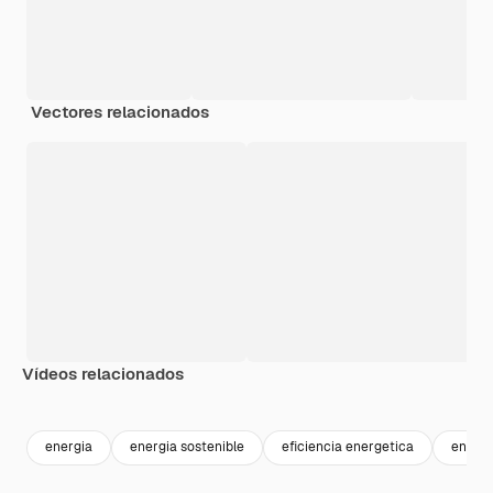
Vectores relacionados
Vídeos relacionados
Premium
Premium
Generado por IA
Premium
Premium
energia
energia sostenible
eficiencia energetica
energi