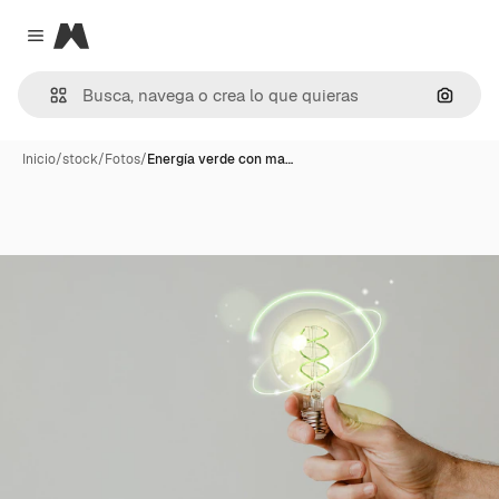
Magnific
Close menu
Buscar
Inicio
/
stock
/
Fotos
/
Energía verde con ma…