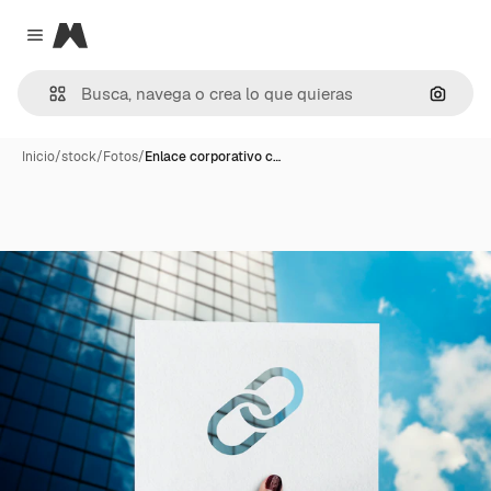
Magnific
Close menu
Buscar
Inicio
/
stock
/
Fotos
/
Enlace corporativo c…