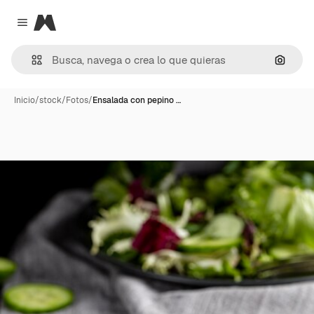
Magnific
Close menu
Buscar
Inicio
/
stock
/
Fotos
/
Ensalada con pepino …