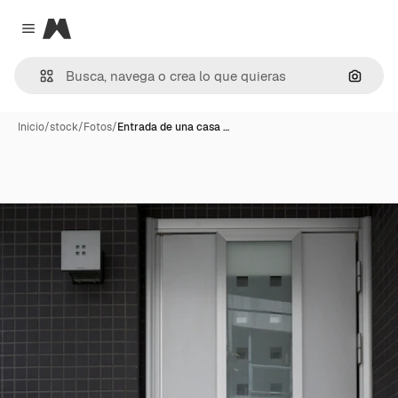
Magnific
Close menu
Buscar
Inicio
/
stock
/
Fotos
/
Entrada de una casa …