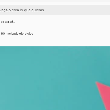
 de los añ…
 80 haciendo ejercicios