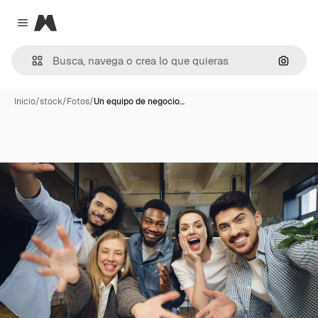
Magnific
Close menu
Buscar
Inicio
/
stock
/
Fotos
/
Un equipo de negocio…