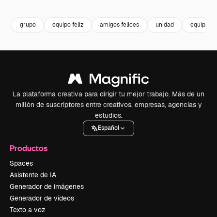
Premium
Premium
Premium
Premium
Generado p
grupo
equipo feliz
amigos felices
unidad
equipo g
La plataforma creativa para dirigir tu mejor trabajo. Más de un
millón de suscriptores entre creativos, empresas, agencias y
estudios.
Español
Productos
Spaces
Asistente de IA
Generador de imágenes
Generador de vídeos
Texto a voz