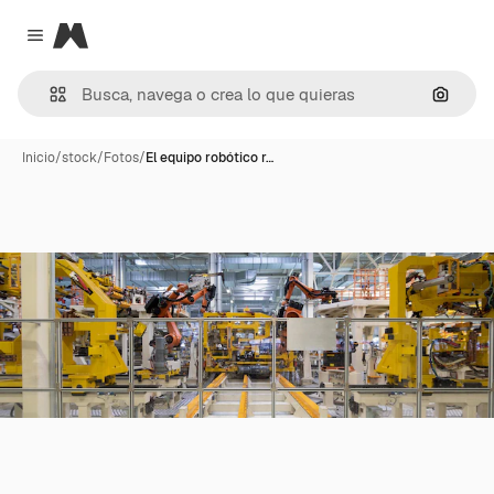
Magnific
Close menu
Buscar
Inicio
/
stock
/
Fotos
/
El equipo robótico r…