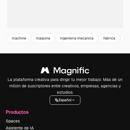
machine
maquina
ingenieria mecanica
fabrica
fo
La plataforma creativa para dirigir tu mejor trabajo. Más de un
millón de suscriptores entre creativos, empresas, agencias y
estudios.
Español
Productos
Spaces
Asistente de IA