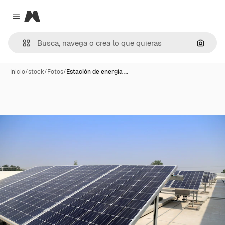
Magnific
Close menu
Buscar
Inicio
/
stock
/
Fotos
/
Estación de energía …