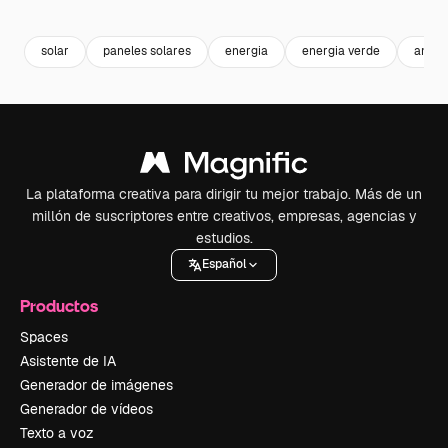
Premium
Premium
Premium
Premium
solar
paneles solares
energia
energia verde
ambie
La plataforma creativa para dirigir tu mejor trabajo. Más de un
millón de suscriptores entre creativos, empresas, agencias y
estudios.
Español
Productos
Spaces
Asistente de IA
Generador de imágenes
Generador de vídeos
Texto a voz