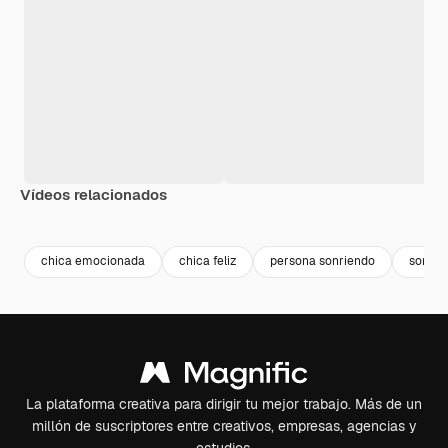
Vídeos relacionados
Premium
Premium
Premium
Premium
chica emocionada
chica feliz
persona sonriendo
sonrie
La plataforma creativa para dirigir tu mejor trabajo. Más de un
millón de suscriptores entre creativos, empresas, agencias y
estudios.