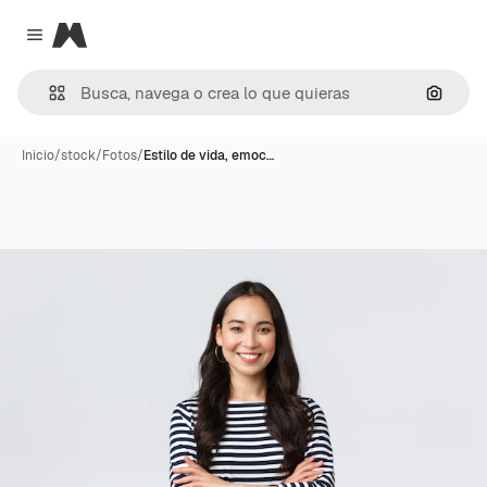
Magnific
Close menu
Buscar
Inicio
/
stock
/
Fotos
/
Estilo de vida, emoc…