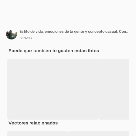
Estilo de vida, emociones de la gente y concepto casual. Confiado agradable sonriente mujer asiática con brazos cruzados en el pecho seguro, listo para ayudar, escuchando a los compañeros de trabajo, participando en la conversación
benzoix
Puede que también te gusten estas fotos
Vectores relacionados