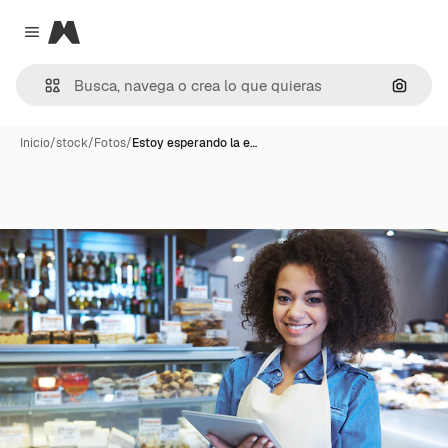
Magnific
Close menu
Buscar
Inicio
/
stock
/
Fotos
/
Estoy esperando la e…