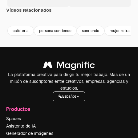
Vídeos relacionados
Premium
Premium
Premium
Premium
cafeteria
persona sonriendo
sonriendo
mujer retrato
La plataforma creativa para dirigir tu mejor trabajo. Más de un
millón de suscriptores entre creativos, empresas, agencias y
estudios.
Español
Productos
Spaces
Asistente de IA
Generador de imágenes