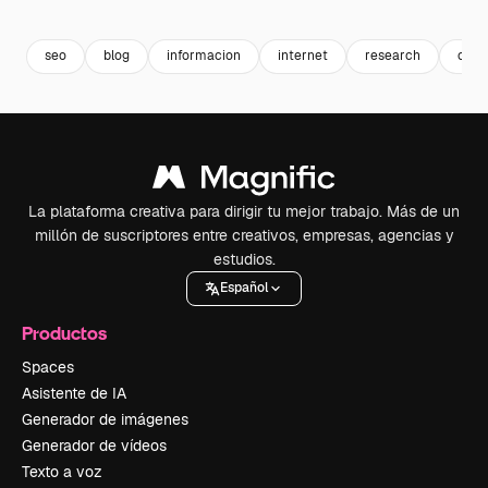
Premium
Premium
Premium
Premium
Generado p
seo
blog
informacion
internet
research
comu
La plataforma creativa para dirigir tu mejor trabajo. Más de un
millón de suscriptores entre creativos, empresas, agencias y
estudios.
Español
Productos
Spaces
Asistente de IA
Generador de imágenes
Generador de vídeos
Texto a voz