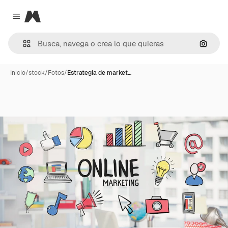
Magnific
Close menu
Buscar
Inicio
/
stock
/
Fotos
/
Estrategia de market…