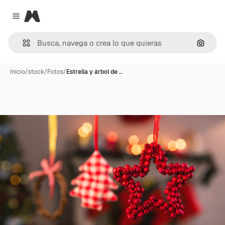
Magnific
Close menu
Buscar
Inicio
/
stock
/
Fotos
/
Estrella y árbol de …