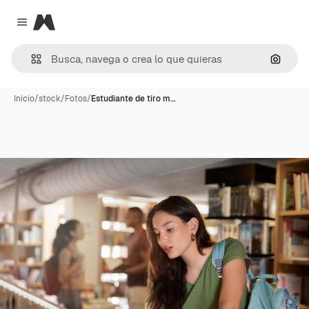
Magnific
Close menu
Buscar
Inicio
/
stock
/
Fotos
/
Estudiante de tiro m…